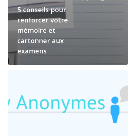
5 conseils pour
renforcer votre
mémoire et
cartonner aux
examens
Etre
officier
psychologue
de
l’Armée
de
Terre