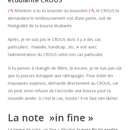
/ !\
Attention si tu es boursier ou boursière
/ !\
, le CROUS te
demandera le remboursement soit d’une partie, soit de
l’intégralité de ta bourse étudiante.
Après, je ne suis pas le CROUS donc il y a des cas
particuliers : maladie, handicap…etc. A voir avec
l’administration du CROUS selon ton cas particulier.
Si tu penses à changer de filière, là encore, je ne suis pas sûr
que tu puisses échapper aux rattrapages. Pour éviter les
mauvaises surprises, demande directement au CROUS, car
on peut sinon refuser de t’accorder une bourse pour ta
nouvelle année. Si c’est le cas, insiste ! Il ne faut rien lâcher.
La note »in fine »
Le terme de note »in fine » désigne
la note finale gardée