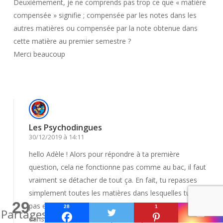
Deuxièmement, je ne comprends pas trop ce que « matière
compensée » signifie ; compensée par les notes dans les
autres matières ou compensée par la note obtenue dans
cette matière au premier semestre ?
Merci beaucoup
Répondre
Les Psychodingues
30/12/2019 à 14:11
hello Adèle ! Alors pour répondre à ta première
question, cela ne fonctionne pas comme au bac, il faut
vraiment se détacher de tout ça. En fait, tu repasses
simplement toutes les matières dans lesquelles tu n’as
29
pas eu la moyenne et qui ne sont pas compensées
28
1
Partages
dans ton UE, c’est à dire que la moyenne de l’UE est