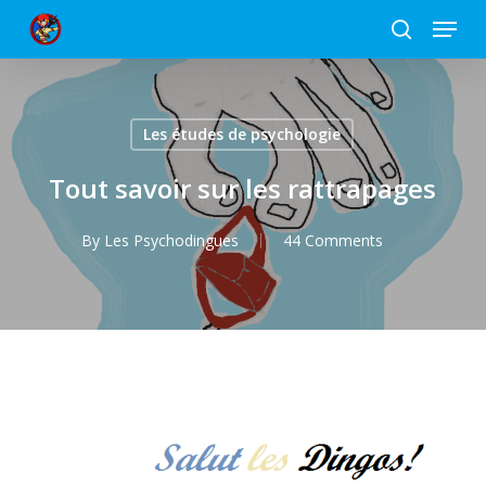
Skip
Menu
to
search
Close
main
Menu
content
Les études de psychologie
Tout savoir sur les rattrapages
By
Les Psychodingues
44 Comments