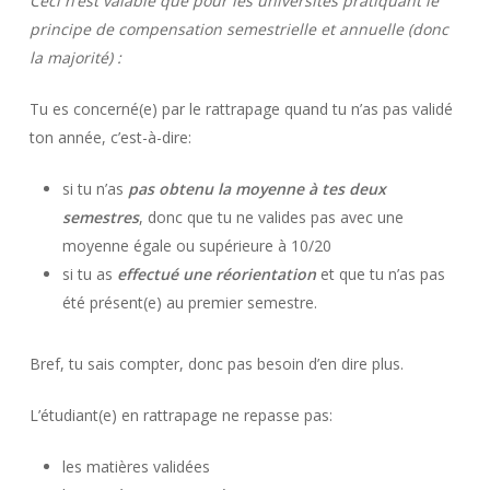
Ceci n’est valable que pour les universités pratiquant le
principe de compensation semestrielle et annuelle (donc
la majorité) :
Tu es concerné(e) par le rattrapage quand tu n’as pas validé
ton année, c’est-à-dire:
si tu n’as
pas obtenu la moyenne à tes deux
semestres
, donc que tu ne valides pas avec une
moyenne égale ou supérieure à 10/20
si tu as
effectué une réorientation
et que tu n’as pas
été présent(e) au premier semestre.
Bref, tu sais compter, donc pas besoin d’en dire plus.
L’étudiant(e) en rattrapage ne repasse pas:
les matières validées