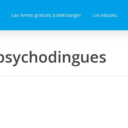
Les livrets gratuits à télécharger
Les ebooks
 psychodingues